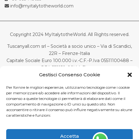
info@myitalytotheworld.com
Copyright 2024 MyItalytotheWorld. All Rights reserved.
Tuscanyall.com srl – Società a socio unico – Via di Scandici,
22R – Firenze-Italia
Capitale Sociale Euro 100.000 i.v.-C.F.-P.Iva 05511100488 –
REA 552158 CCIAA Firenze
Gestisci Consenso Cookie
English
(
Anglais
)
Français
Deutsch
(
Allemand
)
Per fornire le migliori esperienze, utilizziamo tecnologie come i cookie
per memorizzare e/o accedere alle informazioni del dispositivo. Il
Italiano
(
Italien
)
consenso a queste tecnologie ci permetterà di elaborare dati come il
Português
(
Portugais - du Portugal
)
comportamento di navigazione o ID unici su questo sito. Non
acconsentire o ritirare il consenso può influire negativamente su alcune
Español
(
Espagnol
)
caratteristiche e funzioni.
Accetta
This site is registered on
wpml.org
as a development site. Switch to a production