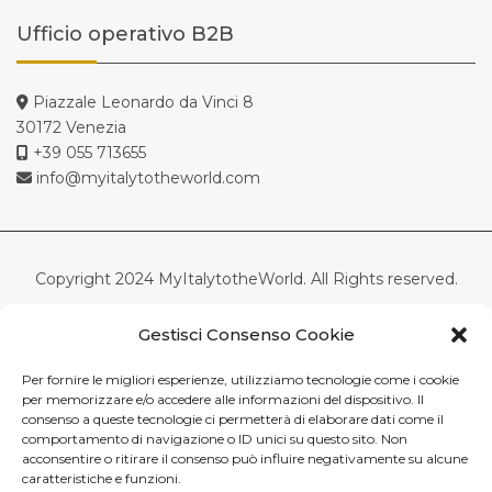
Ufficio operativo B2B
Piazzale Leonardo da Vinci 8
30172 Venezia
+39 055 713655
info@myitalytotheworld.com
Copyright 2024 MyItalytotheWorld. All Rights reserved.
Tuscanyall.com srl – Società a socio unico – Via di Scandici,
Gestisci Consenso Cookie
22R – Firenze-Italia
Capitale Sociale Euro 100.000 i.v.-C.F.-P.Iva 05511100488 –
Per fornire le migliori esperienze, utilizziamo tecnologie come i cookie
REA 552158 CCIAA Firenze
per memorizzare e/o accedere alle informazioni del dispositivo. Il
consenso a queste tecnologie ci permetterà di elaborare dati come il
comportamento di navigazione o ID unici su questo sito. Non
acconsentire o ritirare il consenso può influire negativamente su alcune
English
Italiano
(
Italian
)
Español
(
Spanish
)
caratteristiche e funzioni.