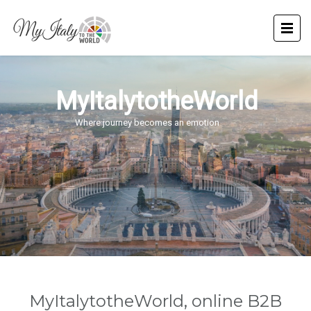
MyItalytotheWorld
Where journey becomes an emotion
MyItalytotheWorld, online B2B