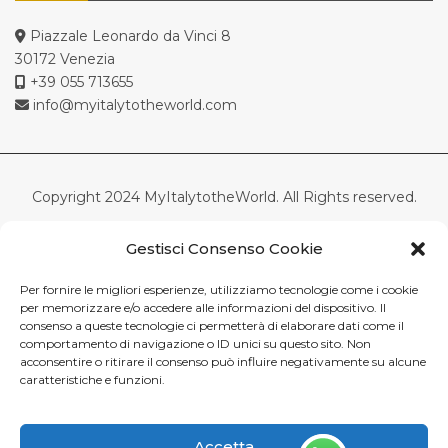
Piazzale Leonardo da Vinci 8
30172 Venezia
+39 055 713655
info@myitalytotheworld.com
Copyright 2024 MyItalytotheWorld. All Rights reserved.
Tuscanyall.com srl – Società a socio unico – Via di Scandici,
Gestisci Consenso Cookie
22R – Firenze-Italia
Capitale Sociale Euro 100.000 i.v.-C.F.-P.Iva 05511100488 –
Per fornire le migliori esperienze, utilizziamo tecnologie come i cookie
REA 552158 CCIAA Firenze
per memorizzare e/o accedere alle informazioni del dispositivo. Il
consenso a queste tecnologie ci permetterà di elaborare dati come il
comportamento di navigazione o ID unici su questo sito. Non
English
Italiano
(
Italian
)
Español
(
Spanish
)
acconsentire o ritirare il consenso può influire negativamente su alcune
caratteristiche e funzioni.
Accetta
This site is registered on
wpml.org
as a development site. Switch to a production