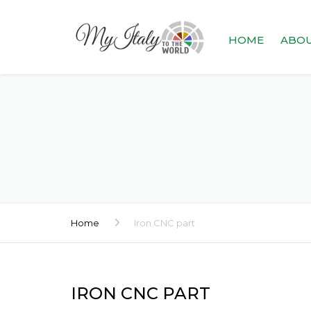
HOME
ABOU
PRES
Home
Iron CNC part
IRON CNC PART