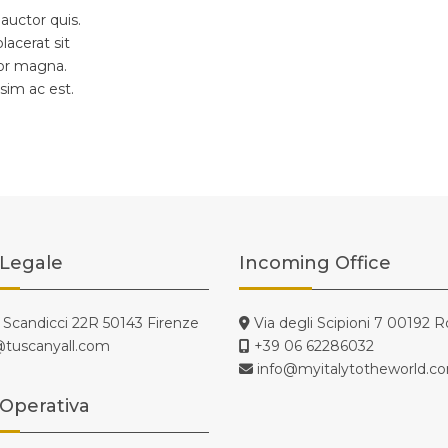
auctor quis.
lacerat sit
por magna.
sim ac est.
Legale
Incoming Office
i Scandicci 22R 50143 Firenze
Via degli Scipioni 7 00192 
@tuscanyall.com
+39 06 62286032
info@myitalytotheworld.c
Operativa