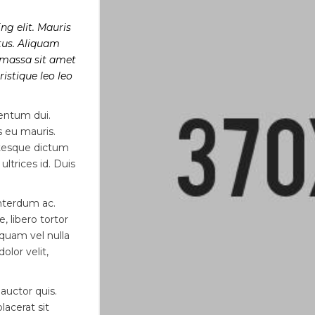
ng elit. Mauris
tus. Aliquam
, massa sit amet
ristique leo leo
mentum dui.
s eu mauris.
entesque dictum
ultrices id. Duis
nterdum ac.
, libero tortor
iquam vel nulla
olor velit,
auctor quis.
lacerat sit