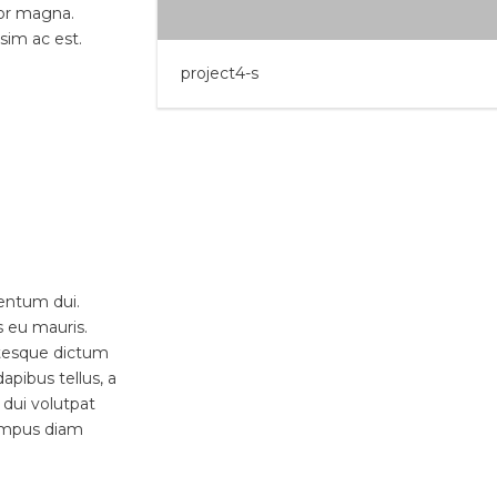
por magna.
sim ac est.
project4-s
mentum dui.
s eu mauris.
entesque dictum
apibus tellus, a
dui volutpat
 tempus diam