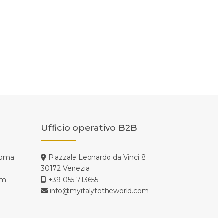
Ufficio operativo B2B
Roma
Piazzale Leonardo da Vinci 8
30172 Venezia
om
+39 055 713655
info@myitalytotheworld.com