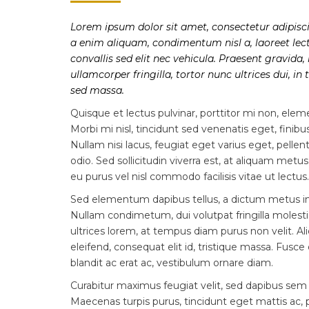
Lorem ipsum dolor sit amet, consectetur adipisci
a enim aliquam, condimentum nisl a, laoreet lec
convallis sed elit nec vehicula. Praesent gravida
ullamcorper fringilla, tortor nunc ultrices dui, in t
sed massa.
Quisque et lectus pulvinar, porttitor mi non, ele
Morbi mi nisl, tincidunt sed venenatis eget, finibu
Nullam nisi lacus, feugiat eget varius eget, pell
odio. Sed sollicitudin viverra est, at aliquam metus 
eu purus vel nisl commodo facilisis vitae ut lectus.
Sed elementum dapibus tellus, a dictum metus i
Nullam condimetum, dui volutpat fringilla molestie
ultrices lorem, at tempus diam purus non velit. Al
eleifend, consequat elit id, tristique massa. Fusce d
blandit ac erat ac, vestibulum ornare diam.
Curabitur maximus feugiat velit, sed dapibus sem 
Maecenas turpis purus, tincidunt eget mattis ac, p