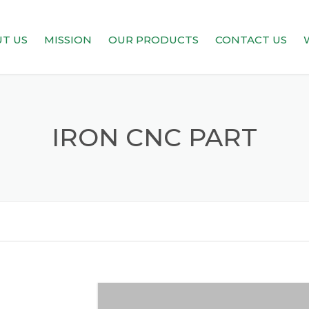
T US
MISSION
OUR PRODUCTS
CONTACT US
S REVIEW
CAREERS
IRON CNC PART