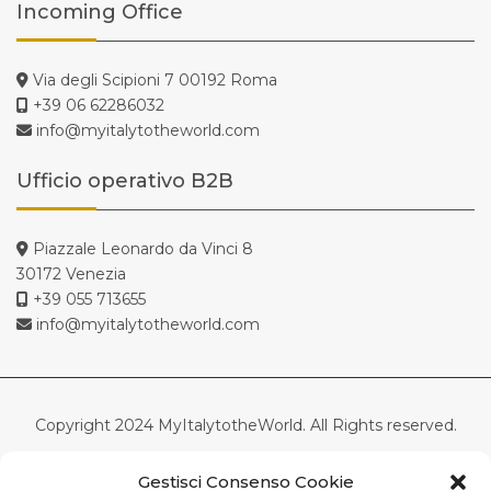
Incoming Office
Via degli Scipioni 7 00192 Roma
+39 06 62286032
info@myitalytotheworld.com
Ufficio operativo B2B
Piazzale Leonardo da Vinci 8
30172 Venezia
+39 055 713655
info@myitalytotheworld.com
Copyright 2024 MyItalytotheWorld. All Rights reserved.
Tuscanyall.com srl – Società a socio unico – Via di Scandici,
Gestisci Consenso Cookie