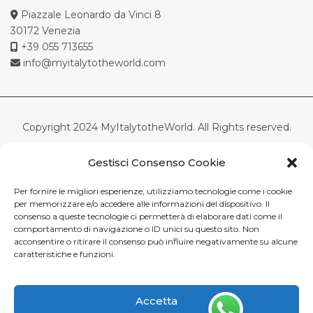
Piazzale Leonardo da Vinci 8
30172 Venezia
+39 055 713655
info@myitalytotheworld.com
Copyright 2024 MyItalytotheWorld. All Rights reserved.
Tuscanyall.com srl – Società a socio unico – Via di Scandici,
Gestisci Consenso Cookie
22R – Firenze-Italia
Capitale Sociale Euro 100.000 i.v.-C.F.-P.Iva 05511100488 –
Per fornire le migliori esperienze, utilizziamo tecnologie come i cookie
REA 552158 CCIAA Firenze
per memorizzare e/o accedere alle informazioni del dispositivo. Il
consenso a queste tecnologie ci permetterà di elaborare dati come il
comportamento di navigazione o ID unici su questo sito. Non
acconsentire o ritirare il consenso può influire negativamente su alcune
English
caratteristiche e funzioni.
Accetta
This site is registered on
wpml.org
as a development site. Switch to a production
site key to
remove this banner
.